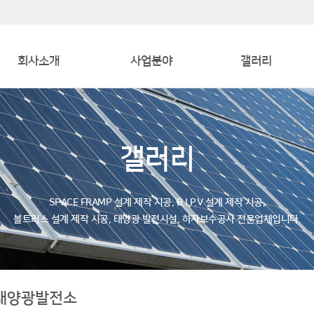
회사소개
사업분야
갤러리
인사말
사업소개
스페이스 프레임&볼트러스
연혁
사업분야
B. I. P. V
갤러리
조직도
토지 위 태양광발전소
오시는 길
SPACE FRAMP 설계 제작 시공, B.I.P.V 설계 제작 시공,
볼트러스 설계 제작 시공, 태양광 발전시설, 하자보수공사 전문업체입니다.
 태양광발전소