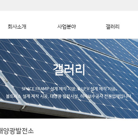
회사소개
사업분야
갤러리
인사말
사업소개
스페이스 프레임&볼트러스
연혁
사업분야
B. I. P. V
갤러리
조직도
토지 위 태양광발전소
오시는 길
SPACE FRAMP 설계 제작 시공, B.I.P.V 설계 제작 시공,
볼트러스 설계 제작 시공, 태양광 발전시설, 하자보수공사 전문업체입니다.
 태양광발전소